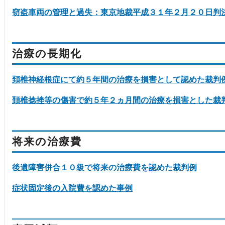
窃盗車両の管理と過失：東京地裁平成３１年２月２０日判
治療の長期化
頚椎神経根症にて約５年間の治療を損害として認めた裁判
頚椎捻挫等の傷害で約５年２ヵ月間の治療を損害とした裁
将来の治療費
後遺障害併合１０級で将来の治療費を認めた裁判例
症状固定後の入院費を認めた事例