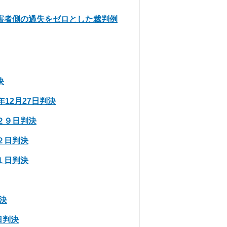
害者側の過失をゼロとした裁判例
決
12月27日判決
２９日判決
２日判決
１日判決
決
日判決