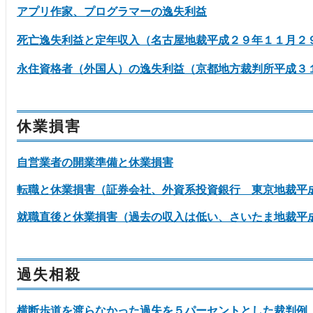
アプリ作家、プログラマーの逸失利益
死亡逸失利益と定年収入（名古屋地裁平成２９年１１月２
永住資格者（外国人）の逸失利益（京都地方裁判所平成３
休業損害
自営業者の開業準備と休業損害
転職と休業損害（証券会社、外資系投資銀行 東京地裁平
就職直後と休業損害（過去の収入は低い、さいたま地裁平
過失相殺
横断歩道を渡らなかった過失を５パーセントとした裁判例