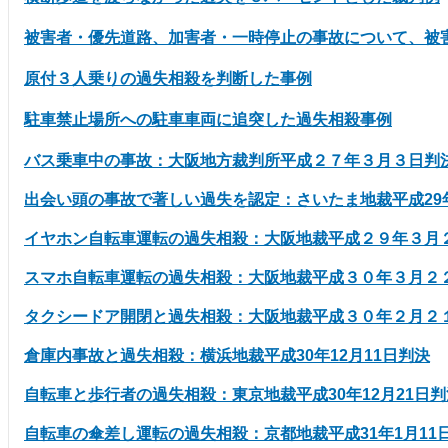
被害者・優先道路、加害者・一時停止の事故について、被
原付３人乗りの過失相殺を判断した事例
駐車禁止場所への駐車車両に追突した過失相殺事例
バス乗車中の事故：大阪地方裁判所平成２７年３月３日判
出会い頭の事故で著しい過失を認定：さいたま地裁平成29年
イヤホン自転車運転の過失相殺：大阪地裁平成２９年３月
スマホ自転車運転の過失相殺：大阪地裁平成３０年３月２
タクシードア開閉と過失相殺：大阪地裁平成３０年２月２
倉庫内事故と過失相殺
：横浜地裁平成30年12月11日判決
自転車と歩行者の過失相殺：東京地裁平成30年12月21日判
自転車の傘差し運転の過失相殺：京都地裁平成31年1月11