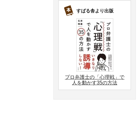
すばる舎より出版
プロ弁護士の「心理戦」で
人を動かす35の方法