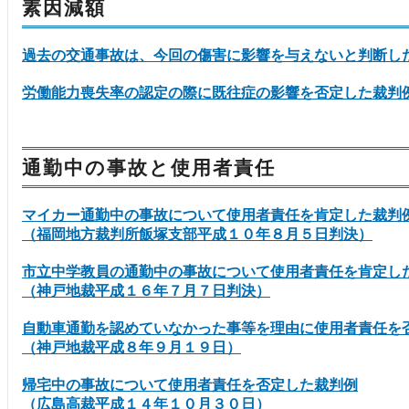
素因減額
過去の交通事故は、今回の傷害に影響を与えないと判断し
労働能力喪失率の認定の際に既往症の影響を否定した裁判
通勤中の事故と使用者責任
マイカー通勤中の事故について使用者責任を肯定した裁判
（福岡地方裁判所飯塚支部平成１０年８月５日判決）
市立中学教員の通勤中の事故について使用者責任を肯定し
（神戸地裁平成１６年７月７日判決）
自動車通勤を認めていなかった事等を理由に使用者責任を
（神戸地裁平成８年９月１９日）
帰宅中の事故について使用者責任を否定した裁判例
（広島高裁平成１４年１０月３０日）