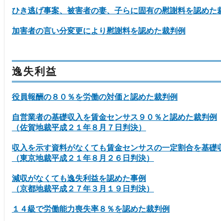
ひき逃げ事案、被害者の妻、子らに固有の慰謝料を認めた
加害者の言い分変更により慰謝料を認めた裁判例
逸失利益
役員報酬の８０％を労働の対価と認めた裁判例
自営業者の基礎収入を賃金センサス９０％と認めた裁判例
（佐賀地裁平成２１年８月７日判決）
収入を示す資料がなくても賃金センサスの一定割合を基礎
（東京地裁平成２１年８月２６日判決）
減収がなくても逸失利益を認めた事例
（京都地裁平成２７年３月１９日判決）
１４級で労働能力喪失率８％を認めた裁判例