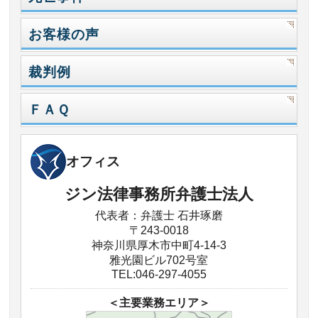
お客様の声
裁判例
ＦＡＱ
オフィス
ジン法律事務所弁護士法人
代表者：弁護士 石井琢磨
〒243-0018
神奈川県厚木市中町4-14-3
雅光園ビル702号室
TEL:046-297-4055
＜主要業務エリア＞