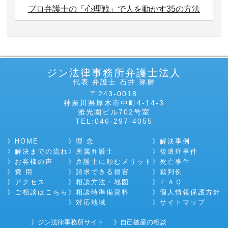
プロ弁護士の「心理戦」で人を動かす35の方法
ジン法律事務所弁護士法人
代表 弁護士 石井 琢磨
〒243-0018
神奈川県厚木市中町4-14-3
雅光園ビル702号室
TEL:046-297-4055
HOME
理 念
解決事例
解決までの流れ
所属弁護士
後遺症事件
お客様の声
弁護士に頼むメリット
死亡事件
費 用
請求できる損害
裁判例
アクセス
相談方法・地図
ＦＡＱ
ご相談はこちら
相談時準備資料
個人情報保護方針
対応地域
サイトマップ
ジン法律事務所サイト
自己破産の相談